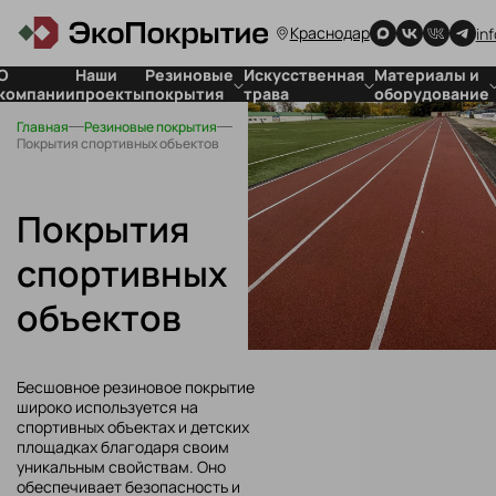
Краснодар
in
О
Наши
Резиновые
Искусственная
Материалы и
компании
проекты
покрытия
трава
оборудование
Главная
Резиновые покрытия
Покрытия
Для стадионов
Для резиновых
Покрытия спортивных объектов
для детских
Для футбольных
покрытий
площадок
полей
Для
Покрытия
искусственной
Покрытия
спортивных
травы
объектов
спортивных
Покрытия
для частных
объектов
территорий
Резиновая
плитка
Бесшовное резиновое покрытие
широко используется на
спортивных объектах и детских
площадках благодаря своим
уникальным свойствам. Оно
обеспечивает безопасность и