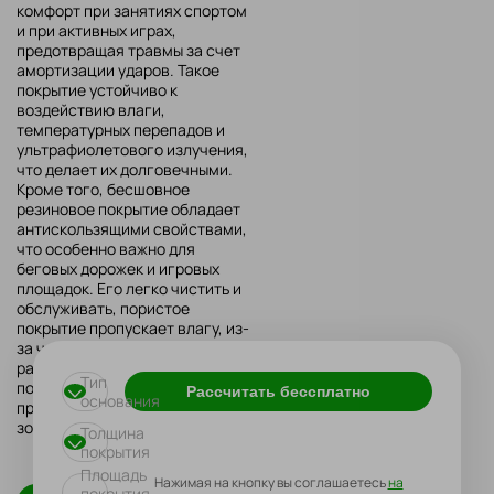
комфорт при занятиях спортом
и при активных играх,
предотвращая травмы за счет
амортизации ударов. Такое
покрытие устойчиво к
воздействию влаги,
температурных перепадов и
ультрафиолетового излучения,
что делает их долговечными.
Кроме того, бесшовное
резиновое покрытие обладает
антискользящими свойствами,
что особенно важно для
беговых дорожек и игровых
площадок. Его легко чистить и
обслуживать, пористое
покрытие пропускает влагу, из-
за чего не образуются лужи, а
разнообразие цветов
Тип
позволяет создавать яркие и
Рассчитать бессплатно
основания
привлекательные спортивные
зоны и детские площадки.
Толщина
покрытия
Площадь
Нажимая на кнопку вы соглашаетесь
на
покрытия