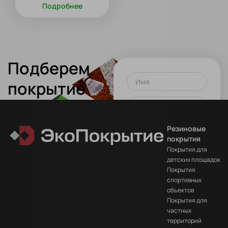
Подробнее
Подберем
Имя
покрытие
для вашего
Телефон или почта
проекта!
Резиновые
Оставить заявку
покрытия
Покрытия для
Нажимая на кнопку вы
детских площадок
соглашаетесь
на
Покрытия
обработку данных
спортивных
объектов
Покрытия для
частных
территорий