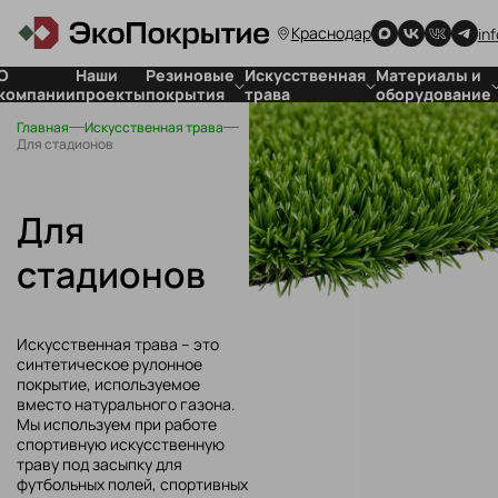
Краснодар
in
О
Наши
Резиновые
Искусственная
Материалы и
компании
проекты
покрытия
трава
оборудование
Главная
Искусственная трава
Покрытия
Для стадионов
Для резиновых
Для стадионов
для детских
Для футбольных
покрытий
площадок
полей
Для
Покрытия
искусственной
Для
спортивных
травы
объектов
стадионов
Покрытия
для частных
территорий
Резиновая
Искусственная трава – это
плитка
синтетическое рулонное
покрытие, используемое
вместо натурального газона.
Мы используем при работе
спортивную искусственную
траву под засыпку для
футбольных полей, спортивных