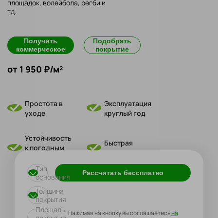
площадок, волейбола, регби и
тд.
Получить
Подобрать
коммерческое
покрытие
от 1 950 ₽/м²
Простота в
Эксплуатация
уходе
круглый год
Устойчивость
Быстрая
к погодным
укладка
условиям
Тип
Рассчитать бессплатно
основания
Толщина
покрытия
Площадь
Нажимая на кнопку вы соглашаетесь
на
покрытия