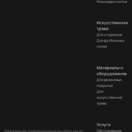
Резиновая плитка
Искусственная
трава
Для стадионов
Для футбольных
полей
Материалы и
оборудование
Для резиновых
покрытий
Для
искусственной
травы
Услуги
Обслуживание
Информация, опубликованная на сайте, носит