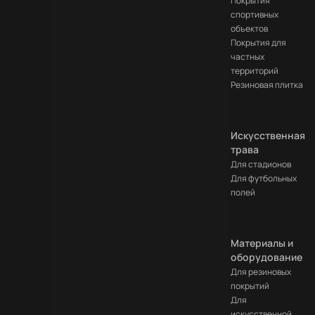
Покрытия
обработку данных
спортивных
объектов
Покрытия для
частных
территорий
Резиновая плитка
Искусственная
трава
Для стадионов
Для футбольных
полей
Материалы и
оборудование
Для резиновых
покрытий
Для
искусственной