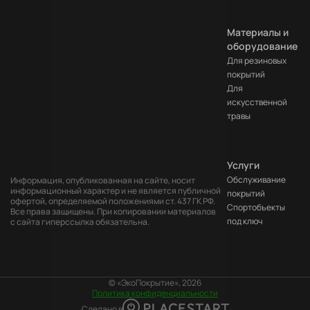
Материалы и
оборудование
Для резиновых
покрытий
Для
искусственной
травы
Услуги
Обслуживание
Информация, опубликованная на сайте, носит
информационный характер и не является публичной
покрытий
офертой, определяемой положениями ст. 437 ГК РФ.
Cпортобъекты
Все права защищены. При копировании материалов
под ключ
с сайта гиперссылка обязательна.
© «ЭкоПокрытие», 2026
Политика конфиденциальности
Сделано в