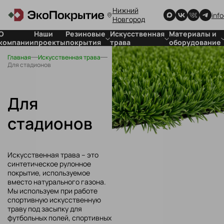
Нижний
inf
Новгород
О
Наши
Резиновые
Искусственная
Материалы и
компании
проекты
покрытия
трава
оборудование
Главная
Искусственная трава
Покрытия
Для стадионов
Для резиновых
Для стадионов
для детских
Для футбольных
покрытий
площадок
полей
Для
Покрытия
искусственной
Для
спортивных
травы
объектов
стадионов
Покрытия
для частных
территорий
Резиновая
Искусственная трава – это
плитка
синтетическое рулонное
покрытие, используемое
вместо натурального газона.
Мы используем при работе
спортивную искусственную
траву под засыпку для
футбольных полей, спортивных