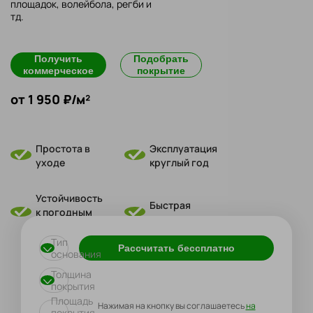
площадок, волейбола, регби и
тд.
Получить
Подобрать
коммерческое
покрытие
от 1 950 ₽/м²
Простота в
Эксплуатация
уходе
круглый год
Устойчивость
Быстрая
к погодным
укладка
условиям
Тип
Рассчитать бессплатно
основания
Толщина
покрытия
Площадь
Нажимая на кнопку вы соглашаетесь
на
покрытия