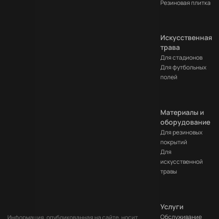
Резиновая плитка
Искусственная
трава
Для стадионов
Для футбольных
полей
Материалы и
оборудование
Для резиновых
покрытий
Для
искусственной
травы
Услуги
Обслуживание
Информация, опубликованная на сайте, носит