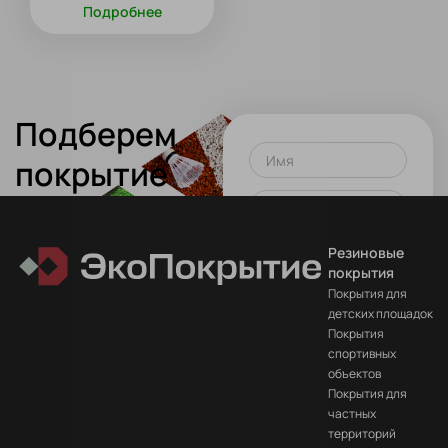
Подробнее
Подберем
Имя
покрытие
для вашего
Телефон или почта
проекта!
Резиновые
Оставить заявку
покрытия
Покрытия для
Нажимая на кнопку вы
детских площадок
соглашаетесь
на
Покрытия
обработку данных
спортивных
объектов
Покрытия для
частных
территорий