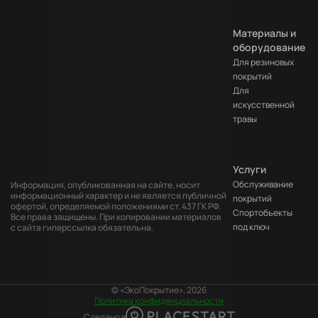
Материалы и
оборудование
Для резиновых
покрытий
Для
искусственной
травы
Услуги
Обслуживание
Информация, опубликованная на сайте, носит
информационный характер и не является публичной
покрытий
офертой, определяемой положениями ст. 437 ГК РФ.
Cпортобъекты
Все права защищены. При копировании материалов
под ключ
с сайта гиперссылка обязательна.
© «ЭкоПокрытие», 2026
Политика конфиденциальности
Сделано в