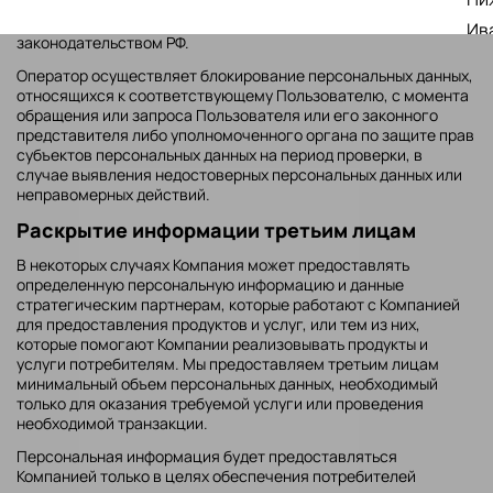
запросам уполномоченных органов государственной власти
РФ только по основаниям и в порядке, установленным
Ив
законодательством РФ.
Че
Оператор осуществляет блокирование персональных данных,
Пе
относящихся к соответствующему Пользователю, с момента
обращения или запроса Пользователя или его законного
представителя либо уполномоченного органа по защите прав
субъектов персональных данных на период проверки, в
случае выявления недостоверных персональных данных или
неправомерных действий.
Раскрытие информации третьим лицам
В некоторых случаях Компания может предоставлять
определенную персональную информацию и данные
стратегическим партнерам, которые работают с Компанией
для предоставления продуктов и услуг, или тем из них,
которые помогают Компании реализовывать продукты и
услуги потребителям. Мы предоставляем третьим лицам
минимальный объем персональных данных, необходимый
только для оказания требуемой услуги или проведения
необходимой транзакции.
Персональная информация будет предоставляться
Компанией только в целях обеспечения потребителей