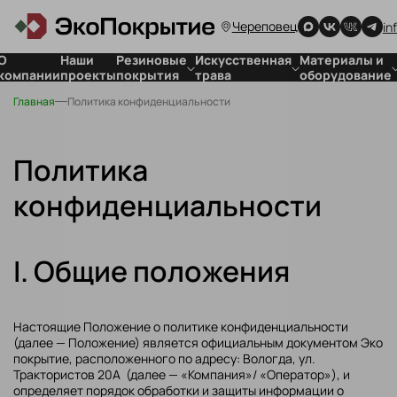
Череповец
in
О
Наши
Резиновые
Искусственная
Материалы и
компании
проекты
покрытия
трава
оборудование
Главная
Политика конфиденциальности
Покрытия
Для стадионов
Для резиновых
для детских
Для футбольных
покрытий
площадок
полей
Для
Покрытия
искусственной
Политика
спортивных
травы
объектов
конфиденциальности
Покрытия
для частных
территорий
I. Общие положения
Резиновая
плитка
Настоящие Положение о политике конфиденциальности
(далее — Положение) является официальным документом Эко
покрытие, расположенного по адресу: Вологда, ул.
Трактористов 20А (далее — «Компания»/ «Оператор»), и
определяет порядок обработки и защиты информации о