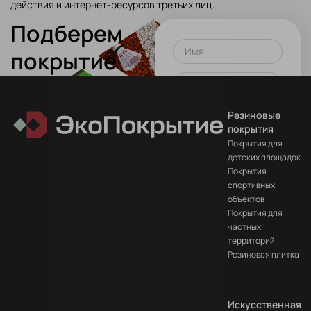
действия и интернет-ресурсов третьих лиц.
Подберем
Имя
покрытие
для вашего
Телефон или почта
проекта!
Резиновые
Оставить заявку
покрытия
Покрытия для
Нажимая на кнопку вы
детских площадок
соглашаетесь
на
Покрытия
обработку данных
спортивных
объектов
Покрытия для
частных
территорий
Резиновая плитка
Искусственная