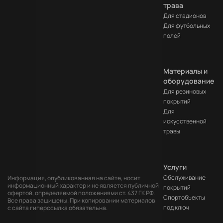
трава
Для стадионов
Для футбольных
полей
Материалы и
оборудование
Для резиновых
покрытий
Для
искусственной
травы
Услуги
Обслуживание
Информация, опубликованная на сайте, носит
информационный характер и не является публичной
покрытий
офертой, определяемой положениями ст. 437 ГК РФ.
Cпортобъекты
Все права защищены. При копировании материалов
под ключ
с сайта гиперссылка обязательна.