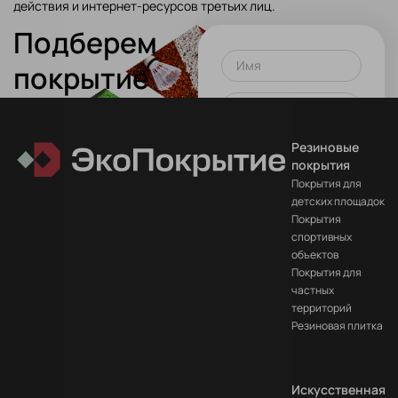
действия и интернет-ресурсов третьих лиц.
Подберем
Имя
покрытие
для вашего
Телефон или почта
проекта!
Резиновые
Оставить заявку
покрытия
Покрытия для
Нажимая на кнопку вы
детских площадок
соглашаетесь
на
Покрытия
обработку данных
спортивных
объектов
Покрытия для
частных
территорий
Резиновая плитка
Искусственная