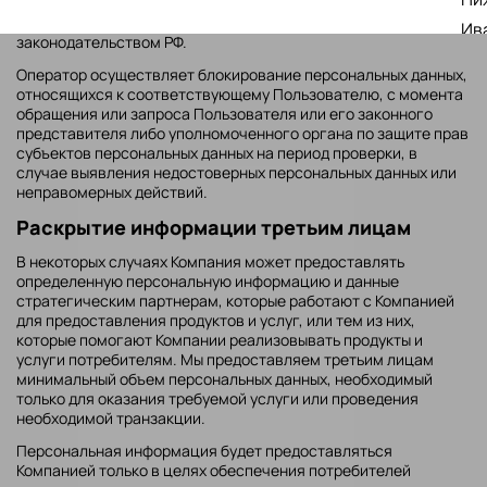
запросам уполномоченных органов государственной власти
РФ только по основаниям и в порядке, установленным
Ив
законодательством РФ.
Че
Оператор осуществляет блокирование персональных данных,
Пе
относящихся к соответствующему Пользователю, с момента
обращения или запроса Пользователя или его законного
представителя либо уполномоченного органа по защите прав
субъектов персональных данных на период проверки, в
случае выявления недостоверных персональных данных или
неправомерных действий.
Раскрытие информации третьим лицам
В некоторых случаях Компания может предоставлять
определенную персональную информацию и данные
стратегическим партнерам, которые работают с Компанией
для предоставления продуктов и услуг, или тем из них,
которые помогают Компании реализовывать продукты и
услуги потребителям. Мы предоставляем третьим лицам
минимальный объем персональных данных, необходимый
только для оказания требуемой услуги или проведения
необходимой транзакции.
Персональная информация будет предоставляться
Компанией только в целях обеспечения потребителей