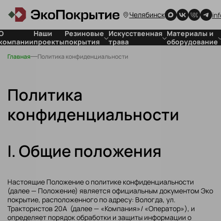
Челябинск
in
О
Наши
Резиновые
Искусственная
Материалы и
компании
проекты
покрытия
трава
оборудование
Главная
Политика конфиденциальности
Покрытия
Для стадионов
Для резиновых
для детских
Для футбольных
покрытий
площадок
полей
Для
Покрытия
искусственной
Политика
спортивных
травы
объектов
конфиденциальности
Покрытия
для частных
территорий
I. Общие положения
Резиновая
плитка
Настоящие Положение о политике конфиденциальности
(далее — Положение) является официальным документом Эко
покрытие, расположенного по адресу: Вологда, ул.
Трактористов 20А (далее — «Компания»/ «Оператор»), и
определяет порядок обработки и защиты информации о