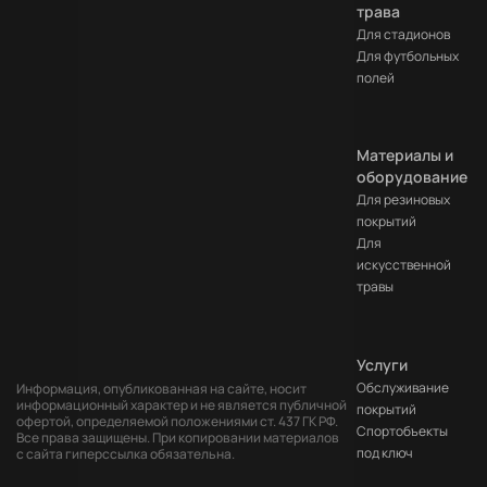
трава
Для стадионов
Для футбольных
полей
Материалы и
оборудование
Для резиновых
покрытий
Для
искусственной
травы
Услуги
Обслуживание
Информация, опубликованная на сайте, носит
информационный характер и не является публичной
покрытий
офертой, определяемой положениями ст. 437 ГК РФ.
Cпортобъекты
Все права защищены. При копировании материалов
под ключ
с сайта гиперссылка обязательна.