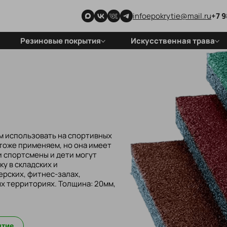
infoepokrytie@mail.ru
+7 9
Резиновые покрытия
Искусственная трава
Покрытия для детских
Для стадионов
площадок
Для футбольных полей
Покрытия спортивных
объектов
Покрытия для частных
территорий
Резиновая плитка
м использовать на спортивных
 тоже применяем, но она имеет
и спортсмены и дети могут
у в складских и
рских, фитнес-залах,
х территориях. Толщина: 20мм,
ытие