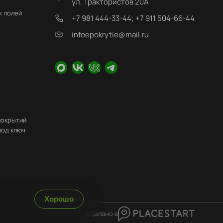
ул. Трактористов 20А
х полей
+7 981 444-33-44; +7 911 504-66-44
infoepokrytie@mail.ru
покрытий
под ключ
Хорошо
Сделано в