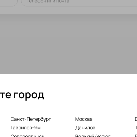
Телефон или почта
те город
Санкт-Петербург
Москва
Гаврилов-Ям
Данилов
Северодвинск
Великий-Устюг