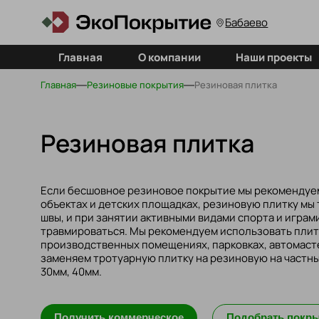
Бабаево
Главная
О компании
Наши проекты
Главная
Резиновые покрытия
Резиновая плитка
Резиновая плитка
Если бесшовное резиновое покрытие мы рекомендуе
объектах и детских площадках, резиновую плитку мы
швы, и при занятии активными видами спорта и играм
травмироваться. Мы рекомендуем использовать плитк
производственных помещениях, парковках, автомасте
заменяем тротуарную плитку на резиновую на частны
30мм, 40мм.
Получить коммерческое
Подобрать покр