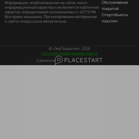
Пе
Обслуживание
Информация, опубликованная на сайте, носит
информационный характер и не является публичной
покрытий
офертой, определяемой положениями ст. 437 ГК РФ.
Cпортобъекты
Все права защищены. При копировании материалов
под ключ
с сайта гиперссылка обязательна.
© «ЭкоПокрытие», 2026
Политика конфиденциальности
Сделано в