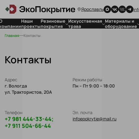
Ярославль
in
О
Наши
Резиновые
Искусственная
Материалы и
компании
проекты
покрытия
трава
оборудование
Главная
Контакты
Покрытия
Для стадионов
Для резиновых
для детских
Для футбольных
покрытий
площадок
полей
Для
Покрытия
искусственной
Контакты
спортивных
травы
объектов
Покрытия
Адрес
для частных
Режим работы
г. Вологда
территорий
Пн – Пт 9:00 – 18:00
ул. Трактористов, 20А
Резиновая
плитка
Телефон
Эл. почта
+7 981 444-33-44;
infoepokrytie@mail.ru
+7 911 504-66-44