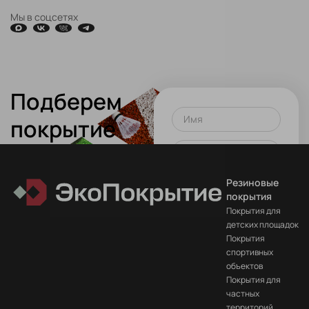
Мы в соцсетях
Подберем
Имя
покрытие
для вашего
Телефон или почта
проекта!
Резиновые
Оставить заявку
покрытия
Покрытия для
Нажимая на кнопку вы
детских площадок
соглашаетесь
на
Покрытия
обработку данных
спортивных
объектов
Покрытия для
частных
территорий