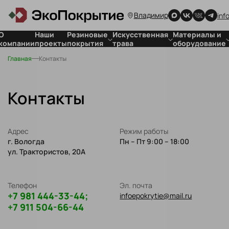
Владимир
inf
О
Наши
Резиновые
Искусственная
Материалы и
компании
проекты
покрытия
трава
оборудование
Главная
Контакты
Покрытия
Для стадионов
Для резиновых
для детских
Для футбольных
покрытий
площадок
полей
Для
Покрытия
искусственной
Контакты
спортивных
травы
объектов
Покрытия
Адрес
для частных
Режим работы
г. Вологда
территорий
Пн – Пт 9:00 – 18:00
ул. Трактористов, 20А
Резиновая
плитка
Телефон
Эл. почта
+7 981 444-33-44;
infoepokrytie@mail.ru
+7 911 504-66-44