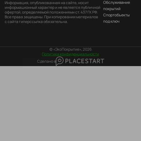
Пе
Обслуживание
Информация, опубликованная на сайте, носит
информационный характер и не является публичной
покрытий
офертой, определяемой положениями ст. 437 ГК РФ.
Cпортобъекты
Все права защищены. При копировании материалов
под ключ
с сайта гиперссылка обязательна.
© «ЭкоПокрытие», 2026
Политика конфиденциальности
Сделано в