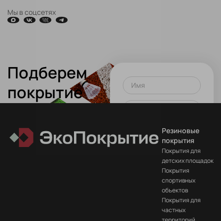
Мы в соцсетях
Подберем
Имя
покрытие
для вашего
Телефон или почта
проекта!
Резиновые
Оставить заявку
покрытия
Покрытия для
Нажимая на кнопку вы
детских площадок
соглашаетесь
на
Покрытия
обработку данных
спортивных
объектов
Покрытия для
частных
территорий