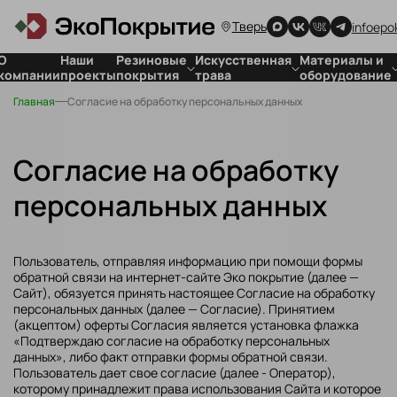
Тверь
infoepo
О
Наши
Резиновые
Искусственная
Материалы и
компании
проекты
покрытия
трава
оборудование
Главная
Согласие на обработку персональных данных
Покрытия
Для стадионов
Для резиновых
для детских
Для футбольных
покрытий
площадок
полей
Для
Покрытия
искусственной
Согласие на обработку
спортивных
травы
объектов
персональных данных
Покрытия
для частных
территорий
Пользователь, отправляя информацию при помощи формы
Резиновая
обратной связи на интернет-сайте Эко покрытие (далее —
плитка
Сайт
), обязуется принять настоящее Согласие на обработку
персональных данных (далее — Согласие). Принятием
(акцептом) оферты Согласия является установка флажка
«Подтверждаю согласие на обработку персональных
данных», либо факт отправки формы обратной связи.
Пользователь дает свое согласие (далее - Оператор),
которому принадлежит права использования Сайта и которое