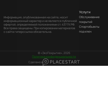
Услуги
Обслуживание
Информация, опубликованная на сайте, носит
информационный характер и не является публичной
покрытий
офертой, определяемой положениями ст. 437 ГК РФ.
Cпортобъекты
Все права защищены. При копировании материалов
под ключ
с сайта гиперссылка обязательна.
© «ЭкоПокрытие», 2026
Политика конфиденциальности
Сделано в