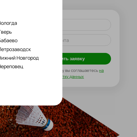
Вологда
Имя
Тверь
Телефон или почта
Бабаево
Петрозаводск
Нижний Новгород
Оставить заявку
Череповец
Нажимая на кнопку вы соглашаетесь
на
обработку данных