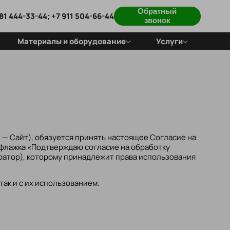
Обратный
81 444-33-44; +7 911 504-66-44
звонок
Материалы и оборудование
Услуги
Для резиновых покрытий
Обслуживание
Для искусственной травы
покрытий
Cпортобъекты
под ключ
е —
Сайт
), обязуется принять настоящее Согласие на
 флажка «Подтверждаю согласие на обработку
ератор), которому принадлежит права использования
ак и с их использованием.