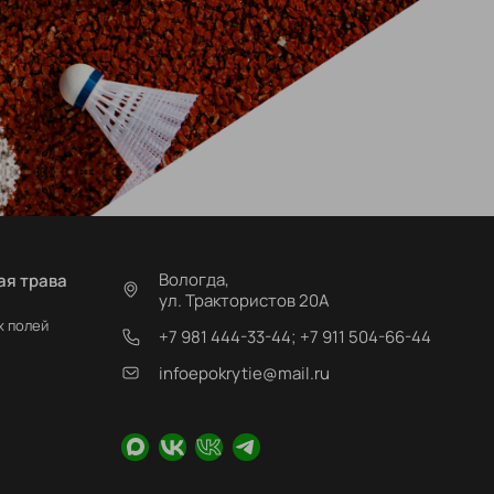
Вологда,
ая трава
ул. Трактористов 20А
х полей
+7 981 444-33-44; +7 911 504-66-44
infoepokrytie@mail.ru