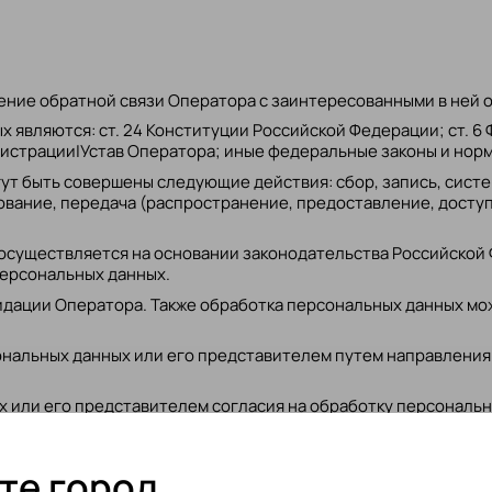
ение обратной связи Оператора с заинтересованными в ней 
 являются: ст. 24 Конституции Российской Федерации; ст. 6
гистрации|Устав Оператора; иные федеральные законы и нор
ут быть совершены следующие действия: сбор, запись, систе
ование, передача (распространение, предоставление, доступ
существляется на основании законодательства Российской Ф
персональных данных.
дации Оператора. Также обработка персональных данных мож
нальных данных или его представителем путем направления 
х или его представителем согласия на обработку персональ
сональных данных при наличии оснований, указанных в пункта
те город
ента прекращения обработки персональных данных, указанных 