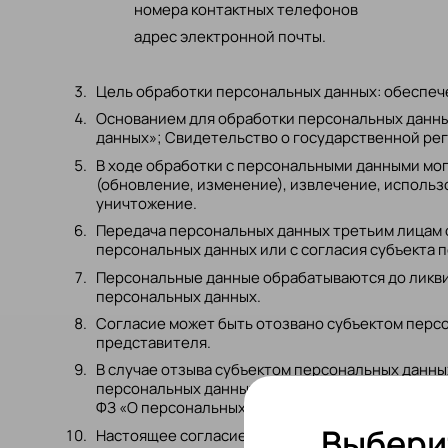
номера контактных телефонов
адрес электронной почты.
Цель обработки персональных данных: обеспеч
Основанием для обработки персональных данных
данных»; Свидетельство о государственной ре
В ходе обработки с персональными данными мог
(обновление, изменение), извлечение, использ
уничтожение.
Передача персональных данных третьим лицам о
персональных данных или с согласия субъекта 
Персональные данные обрабатываются до ликви
персональных данных.
Согласие может быть отозвано субъектом персо
представителя.
В случае отзыва субъектом персональных данны
персональных данных без согласия субъекта пер
ФЗ «О персональных данных» от 27.07.2006 г.
Выбери
Настоящее согласие действует все время до мом