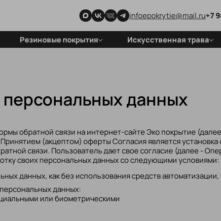
infoepokrytie@mail.ru
+7 9
Резиновые покрытия
Искусственная трава
Покрытия для детских
Для стадионов
площадок
Для футбольных полей
Покрытия спортивных
объектов
у персональных данных
Покрытия для частных
территорий
Резиновая плитка
рмы обратной связи на интернет-сайте Эко покрытие (дале
 Принятием (акцептом) оферты Согласия является установка
ратной связи. Пользователь дает свое согласие (далее - Оп
ботку своих персональных данных со следующими условиями:
ных данных, как без использования средств автоматизации, т
 персональных данных:
ециальными или биометрическими